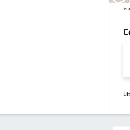
Via
C
Ul