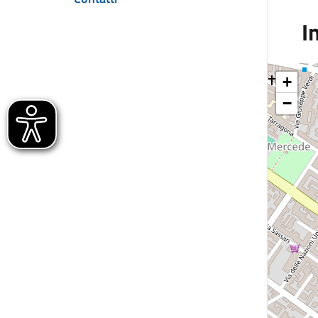
I
+
−