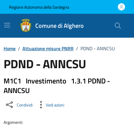
Vai ai contenuti
Vai al Footer
Regione Autonoma della Sardegna
Comune di Alghero
Home
/
Attuazione misure PNRR
/
PDND - ANNCSU
PDND - ANNCSU
M1C1 Investimento 1.3.1 PDND -
ANNCSU
Dettaglio del progetto PNRR
Condividi
Vedi azioni
Argomenti: