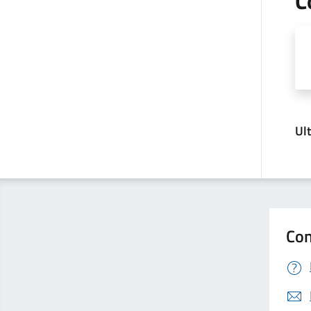
C
Ul
Con