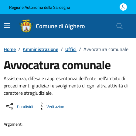
Vai ai contenuti
Vai al Footer
Regione Autonoma della Sardegna
Comune di Alghero
Home
/
Amministrazione
/
Uffici
/
Avvocatura comunale
Avvocatura comunale
Dettaglio dell'unità organizzati
Assistenza, difesa e rappresentanza dell’ente nell’ambito di
procedimenti giudiziari e svolgimento di ogni altra attività di
carattere stragiudiziale.
Condividi
Vedi azioni
Argomenti: