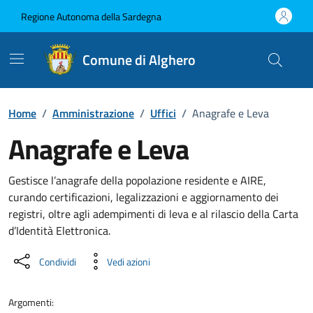
Vai ai contenuti
Vai al Footer
Regione Autonoma della Sardegna
Comune di Alghero
Home
/
Amministrazione
/
Uffici
/
Anagrafe e Leva
Anagrafe e Leva
Dettaglio dell'unità organizzati
Gestisce l’anagrafe della popolazione residente e AIRE,
curando certificazioni, legalizzazioni e aggiornamento dei
registri, oltre agli adempimenti di leva e al rilascio della Carta
d’Identità Elettronica.
Condividi
Vedi azioni
Argomenti: