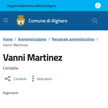
Vai ai contenuti
Vai al Footer
Regione Autonoma della Sardegna
Comune di Alghero
Home
/
Amministrazione
/
Personale amministrativo
/
Vanni Martinez
Vanni Martinez
Dettaglio della persona
Contabile
Condividi
Vedi azioni
Argomenti: