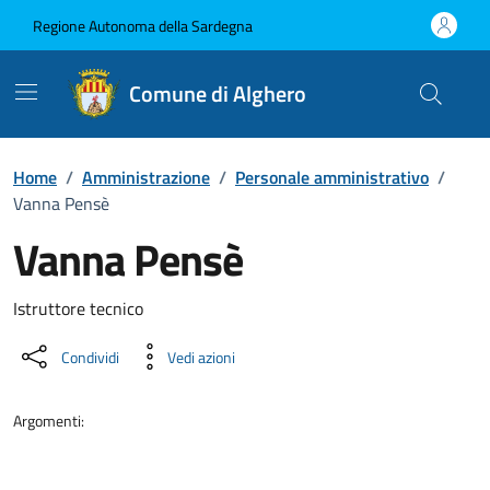
Vai ai contenuti
Vai al Footer
Regione Autonoma della Sardegna
Comune di Alghero
Home
/
Amministrazione
/
Personale amministrativo
/
Vanna Pensè
Vanna Pensè
Dettaglio della persona
Istruttore tecnico
Condividi
Vedi azioni
Argomenti: