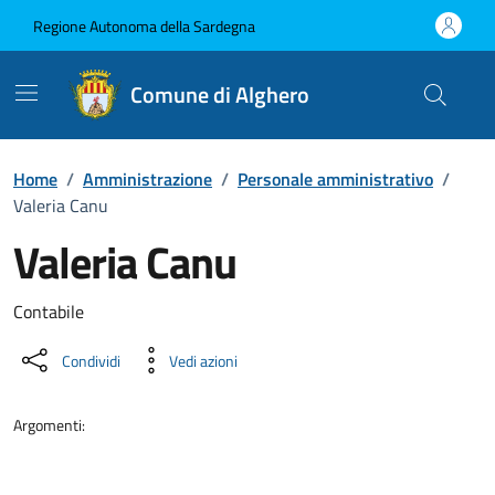
Vai ai contenuti
Vai al Footer
Regione Autonoma della Sardegna
Comune di Alghero
Home
/
Amministrazione
/
Personale amministrativo
/
Valeria Canu
Valeria Canu
Dettaglio della persona
Contabile
Condividi
Vedi azioni
Argomenti: