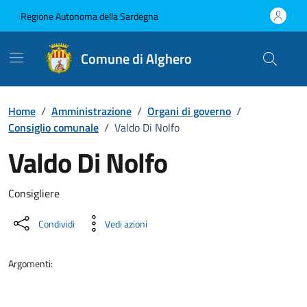
Vai ai contenuti
Vai al Footer
Regione Autonoma della Sardegna
Comune di Alghero
Home
/
Amministrazione
/
Organi di governo
/
Consiglio comunale
/
Valdo Di Nolfo
Valdo Di Nolfo
Dettaglio della persona
Consigliere
Condividi
Vedi azioni
Argomenti: