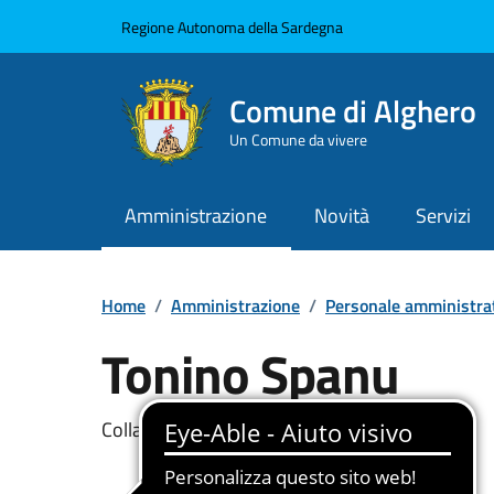
Vai ai contenuti
Vai al Footer
Regione Autonoma della Sardegna
Comune di Alghero
Un Comune da vivere
Amministrazione
Novità
Servizi
Home
/
Amministrazione
/
Personale amministra
Tonino Spanu
Dettaglio della pers
Collaboratore Ammnistrativo