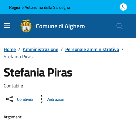
Vai ai contenuti
Vai al Footer
Regione Autonoma della Sardegna
Comune di Alghero
Home
/
Amministrazione
/
Personale amministrativo
/
Stefania Piras
Stefania Piras
Dettaglio della persona
Contabile
Condividi
Vedi azioni
Argomenti: