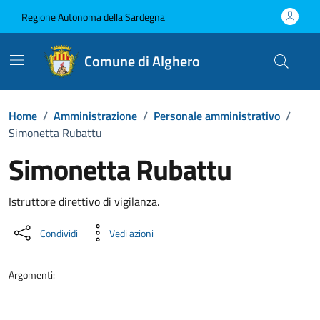
Vai ai contenuti
Vai al Footer
Regione Autonoma della Sardegna
Comune di Alghero
Home
/
Amministrazione
/
Personale amministrativo
/
Simonetta Rubattu
Simonetta Rubattu
Dettaglio della persona
Istruttore direttivo di vigilanza.
Condividi
Vedi azioni
Argomenti: