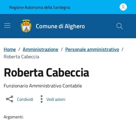
Vai ai contenuti
Vai al Footer
Regione Autonoma della Sardegna
Comune di Alghero
Home
/
Amministrazione
/
Personale amministrativo
/
Roberta Cabeccia
Roberta Cabeccia
Dettaglio della persona
Funzionario Amministrativo Contabile
Condividi
Vedi azioni
Argomenti: