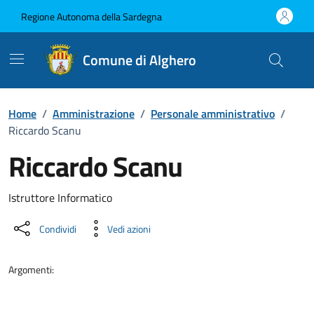
Vai ai contenuti
Vai al Footer
Regione Autonoma della Sardegna
Comune di Alghero
Home
/
Amministrazione
/
Personale amministrativo
/
Riccardo Scanu
Riccardo Scanu
Dettaglio della persona
Istruttore Informatico
Condividi
Vedi azioni
Argomenti: