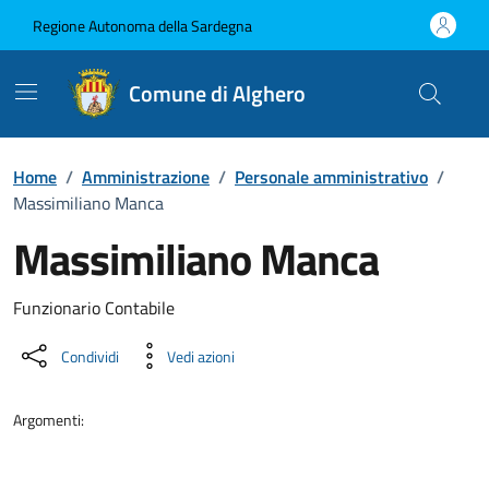
Vai ai contenuti
Vai al Footer
Regione Autonoma della Sardegna
Comune di Alghero
Home
/
Amministrazione
/
Personale amministrativo
/
Massimiliano Manca
Massimiliano Manca
Dettaglio della persona
Funzionario Contabile
Condividi
Vedi azioni
Argomenti: