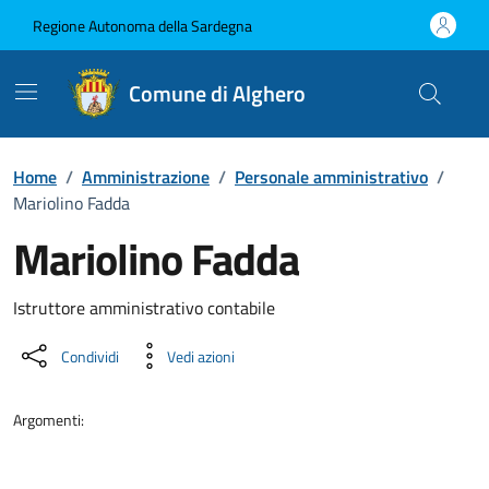
Vai ai contenuti
Vai al Footer
Regione Autonoma della Sardegna
Comune di Alghero
Home
/
Amministrazione
/
Personale amministrativo
/
Mariolino Fadda
Mariolino Fadda
Dettaglio della persona
Istruttore amministrativo contabile
Condividi
Vedi azioni
Argomenti: