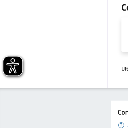
C
Ul
Con