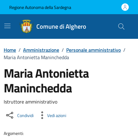
Vai ai contenuti
Vai al Footer
Regione Autonoma della Sardegna
Comune di Alghero
Home
/
Amministrazione
/
Personale amministrativo
/
Maria Antonietta Maninchedda
Maria Antonietta
Maninchedda
Dettaglio della persona
Istruttore amministrativo
Condividi
Vedi azioni
Argomenti: