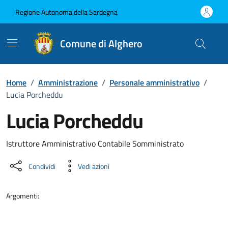
Vai ai contenuti
Vai al Footer
Regione Autonoma della Sardegna
Comune di Alghero
Home
/
Amministrazione
/
Personale amministrativo
/
Lucia Porcheddu
Lucia Porcheddu
Dettaglio della persona
Istruttore Amministrativo Contabile Somministrato
Condividi
Vedi azioni
Argomenti: