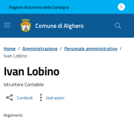
Vai ai contenuti
Vai al Footer
Regione Autonoma della Sardegna
Comune di Alghero
Home
/
Amministrazione
/
Personale amministrativo
/
Ivan Lobino
Ivan Lobino
Dettaglio della persona
Istruttore Contabile
Condividi
Vedi azioni
Argomenti: