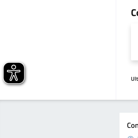
C
Ul
Con