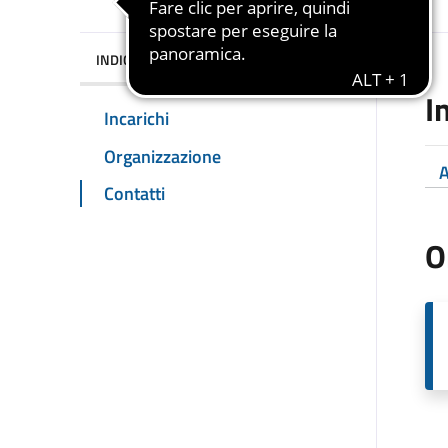
INDICE DELLA PAGINA
I
Incarichi
Organizzazione
A
Contatti
O