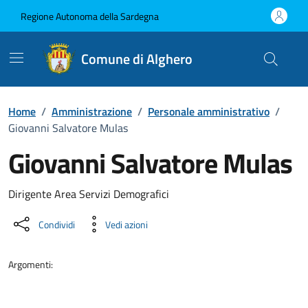
Vai ai contenuti
Vai al Footer
Regione Autonoma della Sardegna
Comune di Alghero
Home
/
Amministrazione
/
Personale amministrativo
/
Giovanni Salvatore Mulas
Giovanni Salvatore Mulas
Dettaglio della persona
Dirigente Area Servizi Demografici
Condividi
Vedi azioni
Argomenti: