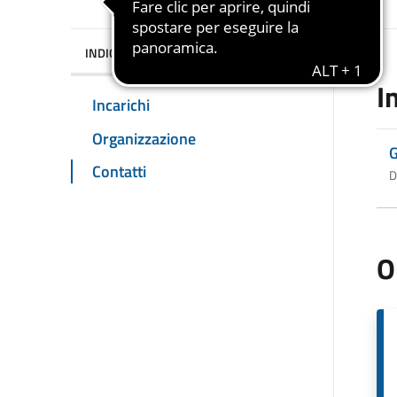
INDICE DELLA PAGINA
I
Incarichi
Organizzazione
G
Contatti
D
O