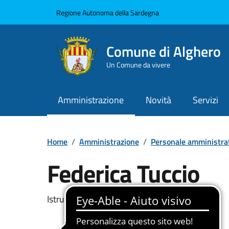
Vai ai contenuti
Vai al Footer
Regione Autonoma della Sardegna
Comune di Alghero
Un Comune da vivere
Amministrazione
Novità
Servizi
Home
/
Amministrazione
/
Personale amministra
Federica Tuccio
Dettaglio della pers
Istruttore Amministrativo - Contabile