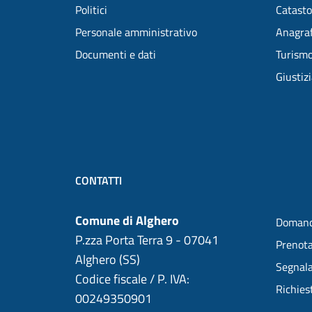
Politici
Catasto
Personale amministrativo
Anagraf
Documenti e dati
Turism
Giustiz
CONTATTI
Comune di Alghero
Domand
P.zza Porta Terra 9 - 07041
Prenot
Alghero (SS)
Segnala
Codice fiscale / P. IVA:
Richies
00249350901