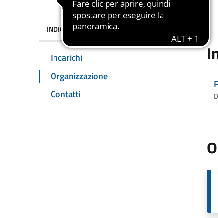
INDICE DELLA PAGINA
I
Incarichi
Organizzazione
F
Contatti
D
O