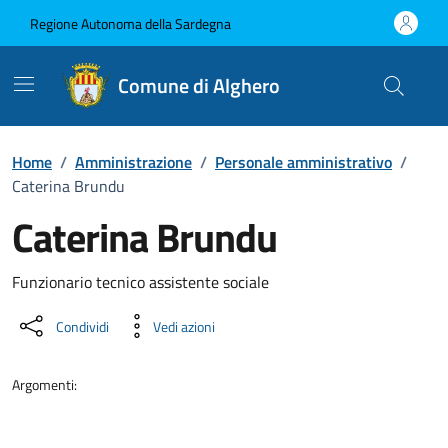
Vai ai contenuti
Vai al Footer
Regione Autonoma della Sardegna
Comune di Alghero
Home
/
Amministrazione
/
Personale amministrativo
/
Caterina Brundu
Caterina Brundu
Dettaglio della persona
Funzionario tecnico assistente sociale
Condividi
Vedi azioni
Argomenti: