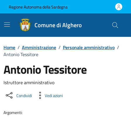
Vai ai contenuti
Vai al Footer
Regione Autonoma della Sardegna
Comune di Alghero
Home
/
Amministrazione
/
Personale amministrativo
/
Antonio Tessitore
Antonio Tessitore
Dettaglio della persona
Istruttore amministrativo
Condividi
Vedi azioni
Argomenti: