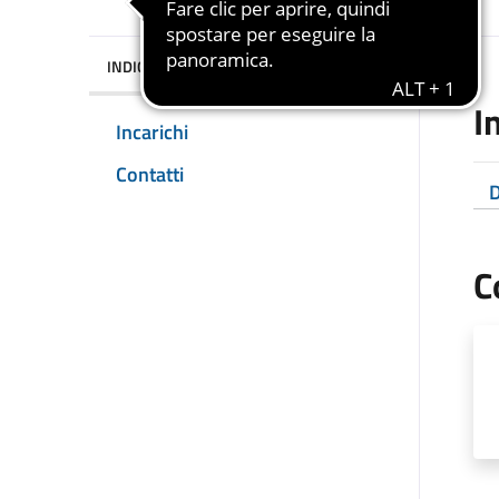
INDICE DELLA PAGINA
I
Incarichi
Contatti
D
C