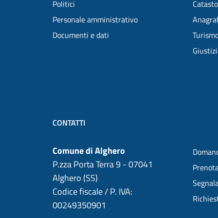
Politici
Catasto
Personale amministrativo
Anagraf
Documenti e dati
Turism
Giustiz
CONTATTI
Comune di Alghero
Domand
P.zza Porta Terra 9 - 07041
Prenot
Alghero (SS)
Segnala
Codice fiscale / P. IVA:
Richies
00249350901