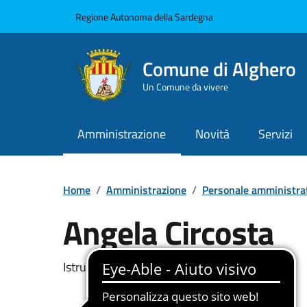
Vai ai contenuti
Vai al Footer
Regione Autonoma della Sardegna
Comune di Alghero
Un Comune da vivere
Amministrazione
Novità
Servizi
Home
/
Amministrazione
/
Personale amministra
Angela Circosta
Dettaglio della pers
Istruttore di vigilanza.