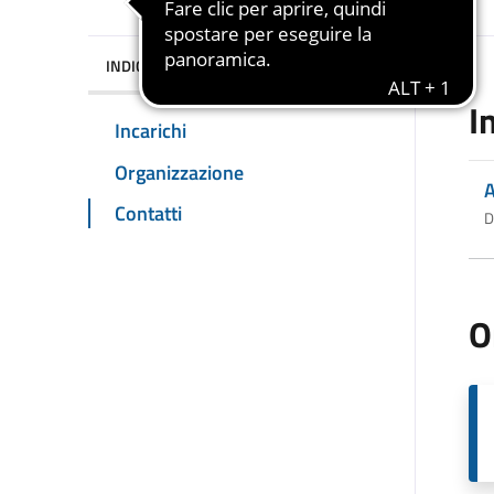
INDICE DELLA PAGINA
I
Incarichi
Organizzazione
A
Contatti
D
O