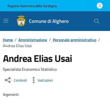
Vai ai contenuti
Vai al Footer
Regione Autonoma della Sardegna
Comune di Alghero
Home
/
Amministrazione
/
Personale amministrativo
/
Andrea Elias Usai
Andrea Elias Usai
Dettaglio della persona
Specialista Economico Statistico
Condividi
Vedi azioni
Argomenti: