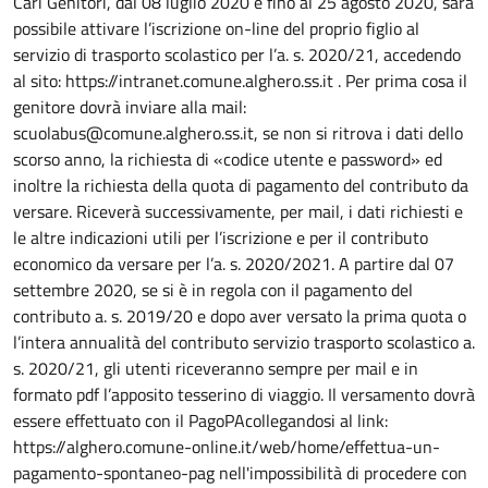
Dettaglio del documento
Cari Genitori, dal 08 luglio 2020 e fino al 25 agosto 2020, sarà
possibile attivare l’iscrizione on-line del proprio figlio al
servizio di trasporto scolastico per l’a. s. 2020/21, accedendo
al sito: https://intranet.comune.alghero.ss.it . Per prima cosa il
genitore dovrà inviare alla mail:
scuolabus@comune.alghero.ss.it, se non si ritrova i dati dello
scorso anno, la richiesta di «codice utente e password» ed
inoltre la richiesta della quota di pagamento del contributo da
versare. Riceverà successivamente, per mail, i dati richiesti e
le altre indicazioni utili per l’iscrizione e per il contributo
economico da versare per l’a. s. 2020/2021. A partire dal 07
settembre 2020, se si è in regola con il pagamento del
contributo a. s. 2019/20 e dopo aver versato la prima quota o
l’intera annualità del contributo servizio trasporto scolastico a.
s. 2020/21, gli utenti riceveranno sempre per mail e in
formato pdf l’apposito tesserino di viaggio. Il versamento dovrà
essere effettuato con il PagoPAcollegandosi al link:
https://alghero.comune-online.it/web/home/effettua-un-
pagamento-spontaneo-pag nell'impossibilità di procedere con