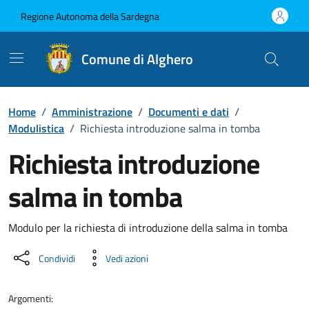
Vai ai contenuti
Vai al Footer
Regione Autonoma della Sardegna
Comune di Alghero
Home
/
Amministrazione
/
Documenti e dati
/
Modulistica
/
Richiesta introduzione salma in tomba
Richiesta introduzione
salma in tomba
Dettaglio del documento
Modulo per la richiesta di introduzione della salma in tomba
Condividi
Vedi azioni
Argomenti: