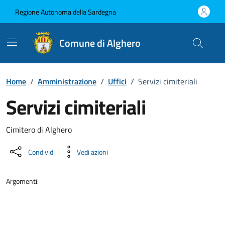
Vai ai contenuti
Vai al Footer
Regione Autonoma della Sardegna
Comune di Alghero
Home
/
Amministrazione
/
Uffici
/
Servizi cimiteriali
Servizi cimiteriali
Dettaglio dell'unità organizzati
Cimitero di Alghero
Condividi
Vedi azioni
Argomenti: