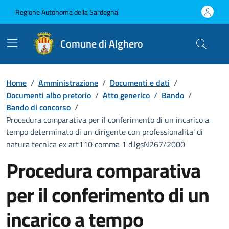
Vai ai contenuti
Vai al Footer
Regione Autonoma della Sardegna
Comune di Alghero
Home
/
Amministrazione
/
Documenti e dati
/
Documenti albo pretorio
/
Atto generico
/
Bando
/
Bando di concorso
/
Procedura comparativa per il conferimento di un incarico a
tempo determinato di un dirigente con professionalita' di
natura tecnica ex art110 comma 1 d.lgsN267/2000
Procedura comparativa
per il conferimento di un
incarico a tempo