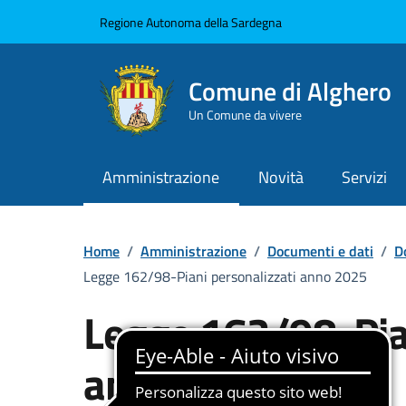
Vai ai contenuti
Vai al Footer
Regione Autonoma della Sardegna
Comune di Alghero
Un Comune da vivere
Amministrazione
Novità
Servizi
Home
/
Amministrazione
/
Documenti e dati
/
D
Legge 162/98-Piani personalizzati anno 2025
Legge 162/98-Pian
anno 2025