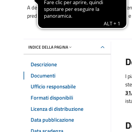
Dettaglio del documento
A decorrere dal 13 gennaio 2025 ed entro il te
predisposizione dei nuovi piani personalizzati e
INDICE DELLA PAGINA
D
Descrizione
Documenti
I p
ste
Ufficio responsabile
31
Formati disponibili
is
Licenza di distribuzione
Data pubblicazione
D
Data scadenza