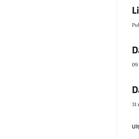
L
Pu
D
09
D
31
Ul