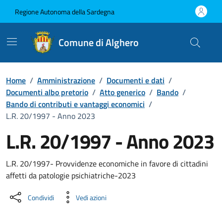
Vai ai contenuti
Vai al Footer
Regione Autonoma della Sardegna
Comune di Alghero
Home
/
Amministrazione
/
Documenti e dati
/
Documenti albo pretorio
/
Atto generico
/
Bando
/
Bando di contributi e vantaggi economici
/
L.R. 20/1997 - Anno 2023
L.R. 20/1997 - Anno 2023
Dettaglio del documento
L.R. 20/1997- Provvidenze economiche in favore di cittadini
affetti da patologie psichiatriche-2023
Condividi
Vedi azioni