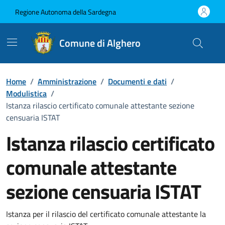
Vai ai contenuti
Vai al Footer
Regione Autonoma della Sardegna
Comune di Alghero
Home
/
Amministrazione
/
Documenti e dati
/
Modulistica
/
Istanza rilascio certificato comunale attestante sezione
censuaria ISTAT
Istanza rilascio certificato
comunale attestante
sezione censuaria ISTAT
Dettaglio del documento
Istanza per il rilascio del certificato comunale attestante la