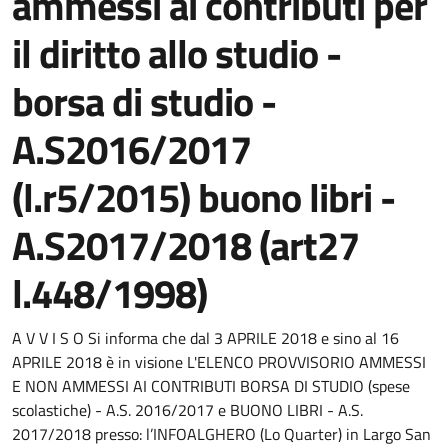
ammessi ai contributi per
il diritto allo studio -
borsa di studio -
A.S2016/2017
(l.r5/2015) buono libri -
A.S2017/2018 (art27
l.448/1998)
Dettaglio del documento
A V V I S O Si informa che dal 3 APRILE 2018 e sino al 16
APRILE 2018 è in visione L'ELENCO PROVVISORIO AMMESSI
E NON AMMESSI AI CONTRIBUTI BORSA DI STUDIO (spese
scolastiche) - A.S. 2016/2017 e BUONO LIBRI - A.S.
2017/2018 presso: l’INFOALGHERO (Lo Quarter) in Largo San