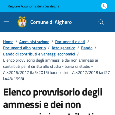
Vai ai contenuti
Vai al Footer
Regione Autonoma della Sardegna
Comune di Alghero
Home
/
Amministrazione
/
Documenti e dati
/
Documenti albo pretorio
/
Atto generico
/
Bando
/
Bando di contributi e vantaggi economici
/
Elenco provvisorio degli ammessi e dei non ammessi ai
contributi per il diritto allo studio - borsa di studio -
A.S2016/2017 (l.r5/2015) buono libri - A.S2017/2018 (art27
l.448/1998)
Elenco provvisorio degli
ammessi e dei non