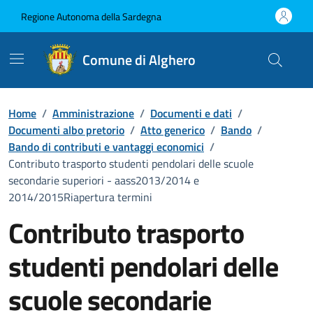
Vai ai contenuti
Vai al Footer
Regione Autonoma della Sardegna
Comune di Alghero
Home
/
Amministrazione
/
Documenti e dati
/
Documenti albo pretorio
/
Atto generico
/
Bando
/
Bando di contributi e vantaggi economici
/
Contributo trasporto studenti pendolari delle scuole
secondarie superiori - aass2013/2014 e
2014/2015Riapertura termini
Contributo trasporto
studenti pendolari delle
scuole secondarie