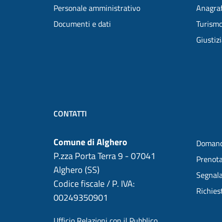
Personale amministrativo
Anagraf
Documenti e dati
Turism
Giustiz
CONTATTI
Comune di Alghero
Domand
P.zza Porta Terra 9 - 07041
Prenot
Alghero (SS)
Segnala
Codice fiscale / P. IVA:
Richies
00249350901
Ufficio Relazioni con il Pubblico