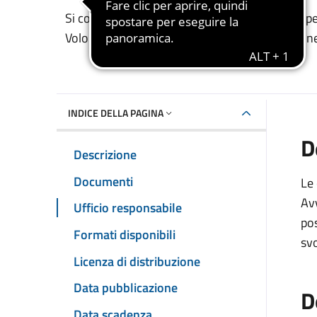
Dettaglio del documento
Si comunica che è stato predisposto il bando per
Volontariato operanti nel territorio comunale n
INDICE DELLA PAGINA
D
Descrizione
Documenti
Le 
Avv
Ufficio responsabile
pos
Formati disponibili
sv
Licenza di distribuzione
Data pubblicazione
D
Data scadenza