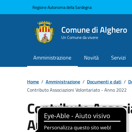
Vai ai contenuti
Vai al Footer
Regione Autonoma della Sardegna
Comune di Alghero
Un Comune da vivere
Amministrazione
Novità
Servizi
Home
/
Amministrazione
/
Documenti e dati
/
D
Contributo Associazioni Volontariato - Anno 2022
Contributo Associ
Anno 2022