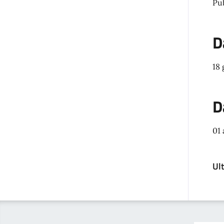
Pu
D
18
D
01
Ul