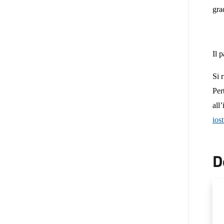
gra
Il 
Si 
Per
all
ios
D