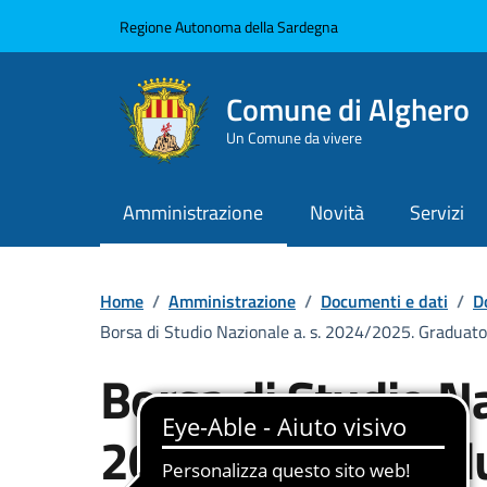
Vai ai contenuti
Vai al Footer
Regione Autonoma della Sardegna
Comune di Alghero
Un Comune da vivere
Amministrazione
Novità
Servizi
Home
/
Amministrazione
/
Documenti e dati
/
D
Borsa di Studio Nazionale a. s. 2024/2025. Graduato
Borsa di Studio Na
2024/2025. Gradu