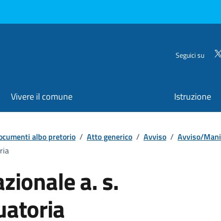
Seguici su
Vivere il comune
Istruzione
ocumenti albo pretorio
/
Atto generico
/
Avviso
/
Avviso/Mani
ria
zionale a. s.
atoria