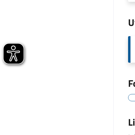
U
F
L