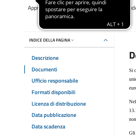
Dettaglio del documento
Approvazione graduatoria unica regionale stude
INDICE DELLA PAGINA
D
Descrizione
Documenti
Si 
Ufficio responsabile
uni
eur
Formati disponibili
Nel
Licenza di distribuzione
13.
Data pubblicazione
non
Data scadenza
Gli