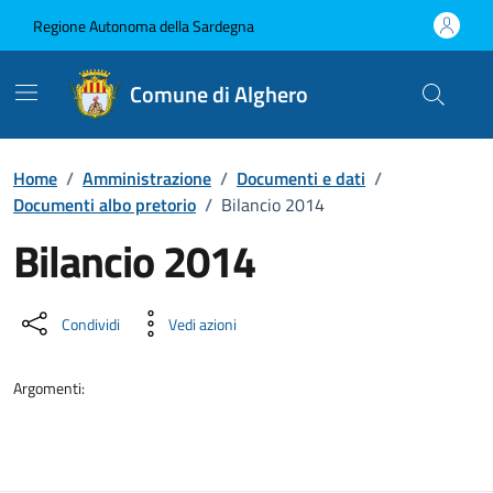
Vai ai contenuti
Vai al Footer
Regione Autonoma della Sardegna
Comune di Alghero
Home
/
Amministrazione
/
Documenti e dati
/
Documenti albo pretorio
/
Bilancio 2014
Bilancio 2014
Dettaglio del documento
Condividi
Vedi azioni
Argomenti: