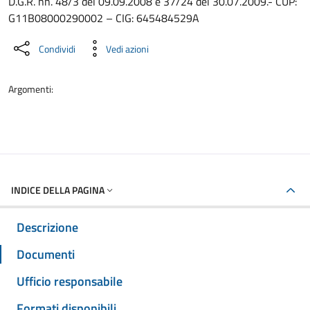
D.G.R. nn. 48/3 del 09.09.2008 e 37/24 del 30.07.2009.- CUP:
G11B08000290002 – CIG: 645484529A
Condividi
Vedi azioni
Argomenti:
INDICE DELLA PAGINA
Descrizione
Documenti
Ufficio responsabile
Formati disponibili