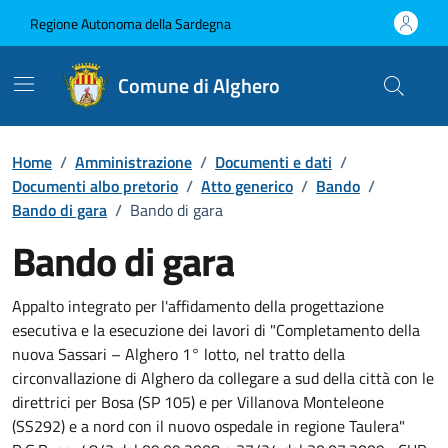
Vai ai contenuti
Vai al Footer
Regione Autonoma della Sardegna
Comune di Alghero
Home
/
Amministrazione
/
Documenti e dati
/
Documenti albo pretorio
/
Atto generico
/
Bando
/
Bando di gara
/
Bando di gara
Bando di gara
Dettaglio del documento
Appalto integrato per l'affidamento della progettazione
esecutiva e la esecuzione dei lavori di "Completamento della
nuova Sassari – Alghero 1° lotto, nel tratto della
circonvallazione di Alghero da collegare a sud della città con le
direttrici per Bosa (SP 105) e per Villanova Monteleone
(SS292) e a nord con il nuovo ospedale in regione Taulera"