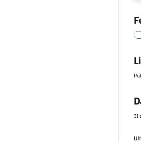
F
L
Pu
D
31
Ul