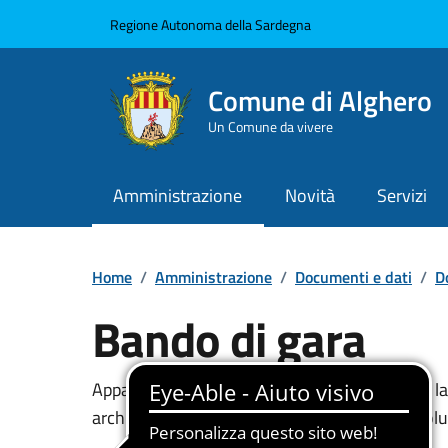
Vai ai contenuti
Vai al Footer
Regione Autonoma della Sardegna
Comune di Alghero
Un Comune da vivere
Amministrazione
Novità
Servizi
Home
/
Amministrazione
/
Documenti e dati
/
D
Bando di gara
Dettaglio del documento
Appalto per l'affidamento dell'esecuzione dei l
architettoniche della Casa comunale di via Colu