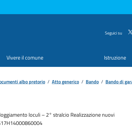
Seguici su
Vivere il comune
Istruzione
ocumenti albo pretorio
/
Atto generico
/
Bando
/
Bando di gar
alloggiamento loculi – 2° stralcio Realizzazione nuovi
UP: G17H14000860004