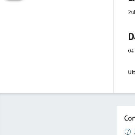
Pu
D
04
Ul
Con