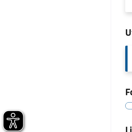
U
F
L