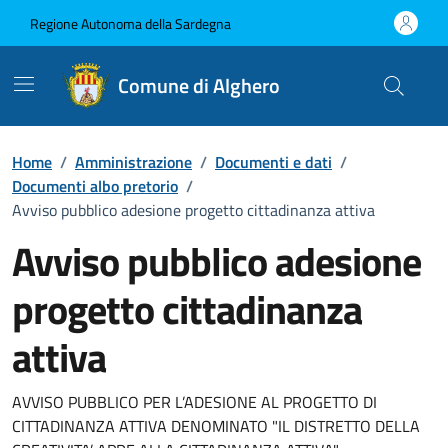
Vai ai contenuti
Vai al Footer
Regione Autonoma della Sardegna
Comune di Alghero
Home
/
Amministrazione
/
Documenti e dati
/
Documenti albo pretorio
/
Avviso pubblico adesione progetto cittadinanza attiva
Avviso pubblico adesione
progetto cittadinanza
attiva
Dettaglio del documento
AVVISO PUBBLICO PER L’ADESIONE AL PROGETTO DI
CITTADINANZA ATTIVA DENOMINATO "IL DISTRETTO DELLA