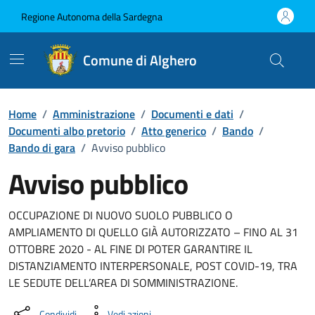
Vai ai contenuti
Vai al Footer
Regione Autonoma della Sardegna
Comune di Alghero
Home
/
Amministrazione
/
Documenti e dati
/
Documenti albo pretorio
/
Atto generico
/
Bando
/
Bando di gara
/
Avviso pubblico
Avviso pubblico
Dettaglio del documento
OCCUPAZIONE DI NUOVO SUOLO PUBBLICO O
AMPLIAMENTO DI QUELLO GIÀ AUTORIZZATO – FINO AL 31
OTTOBRE 2020 - AL FINE DI POTER GARANTIRE IL
DISTANZIAMENTO INTERPERSONALE, POST COVID-19, TRA
LE SEDUTE DELL’AREA DI SOMMINISTRAZIONE.
Condividi
Vedi azioni