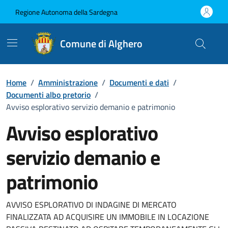
Vai ai contenuti
Vai al Footer
Regione Autonoma della Sardegna
Comune di Alghero
Home
/
Amministrazione
/
Documenti e dati
/
Documenti albo pretorio
/
Avviso esplorativo servizio demanio e patrimonio
Avviso esplorativo
servizio demanio e
patrimonio
Dettaglio del documento
AVVISO ESPLORATIVO DI INDAGINE DI MERCATO
FINALIZZATA AD ACQUISIRE UN IMMOBILE IN LOCAZIONE