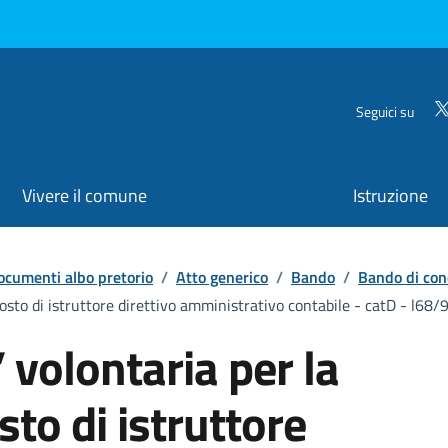
Seguici su
Vivere il comune
Istruzione
ocumenti albo pretorio
/
Atto generico
/
Bando
/
Bando di con
posto di istruttore direttivo amministrativo contabile - catD - l68/
’ volontaria per la
sto di istruttore