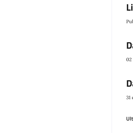
L
Pu
D
02
D
31
Ul