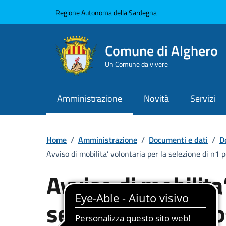
Vai ai contenuti
Vai al Footer
Regione Autonoma della Sardegna
Comune di Alghero
Un Comune da vivere
Amministrazione
Novità
Servizi
Home
/
Amministrazione
/
Documenti e dati
/
D
Avviso di mobilita’ volontaria per la selezione di n1 
Avviso di mobilita
selezione di n1 po