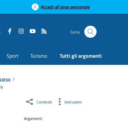
Accedi all'area personale
Cerca
Sport
Turismo
Tutti gli argomenti
corso
/
99
Condividi
Vedi azioni
Argomenti: