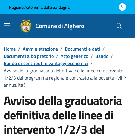
Vai ai contenuti
Vai al Footer
Regione Autonoma della Sardegna
Comune di Alghero
Home
/
Amministrazione
/
Documenti e dati
/
Documenti albo pretorio
/
Atto generico
/
Bando
/
Bando di contributi e vantaggi economici
/
Avviso della graduatoria definitiva delle linee di intervento
1/2/3 del programma regionale contrasto alla poverta' (viii^
annualita').
Avviso della graduatoria
definitiva delle linee di
intervento 1/2/3 del